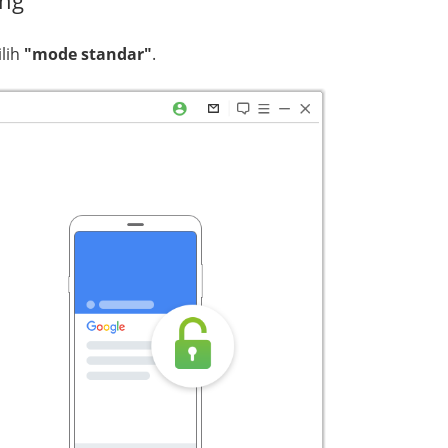
ilih
"mode standar"
.