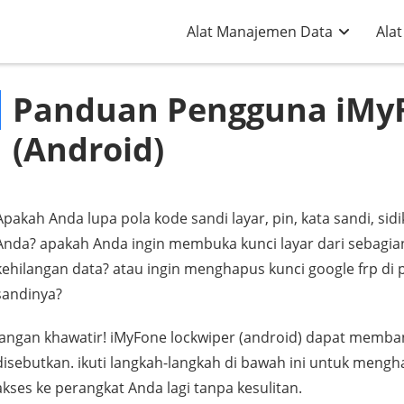
Alat Manajemen Data
Alat
Panduan Pengguna iMy
(Android)
Apakah Anda lupa pola kode sandi layar, pin, kata sandi, sidi
Anda? apakah Anda ingin membuka kunci layar dari sebagi
kehilangan data? atau ingin menghapus kunci google frp d
sandinya?
Jangan khawatir! iMyFone lockwiper (android) dapat memba
disebutkan. ikuti langkah-langkah di bawah ini untuk men
akses ke perangkat Anda lagi tanpa kesulitan.