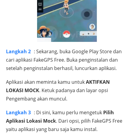
Langkah 2
: Sekarang, buka Google Play Store dan
cari aplikasi FakeGPS Free. Buka penginstalan dan
setelah penginstalan berhasil, luncurkan aplikasi.
Aplikasi akan meminta kamu untuk
AKTIFKAN
LOKASI MOCK
. Ketuk padanya dan layar opsi
Pengembang akan muncul.
Langkah 3
: Di sini, kamu perlu mengetuk
Pilih
Aplikasi Lokasi Mock
. Dari opsi, pilih FakeGPS Free
yaitu aplikasi yang baru saja kamu instal.