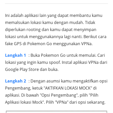
Ini adalah aplikasi lain yang dapat membantu kamu
memalsukan lokasi kamu dengan mudah. Tidak
diperlukan rooting dan kamu dapat menyimpan
lokasi untuk menggunakannya lagi nanti. Berikut cara
fake GPS di Pokemon Go menggunakan VPNa.
Langkah 1
: Buka Pokemon Go untuk memulai. Cari
lokasi yang ingin kamu spoof. Instal aplikasi VPNa dari
Google Play Store dan buka.
Langkah 2
: Dengan asumsi kamu mengaktifkan opsi
Pengembang, ketuk "AKTIFKAN LOKASI MOCK" di
aplikasi. Di bawah "Opsi Pengembang", pilih "Pilih
Aplikasi lokasi Mock". Pilih "VPNa" dari opsi sekarang.