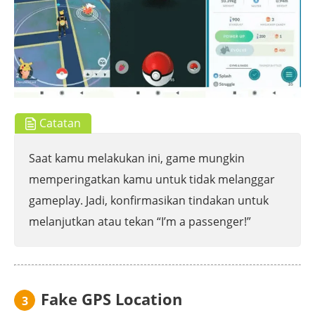
Catatan
Saat kamu melakukan ini, game mungkin
memperingatkan kamu untuk tidak melanggar
gameplay. Jadi, konfirmasikan tindakan untuk
melanjutkan atau tekan “I’m a passenger!”
Fake GPS Location
3