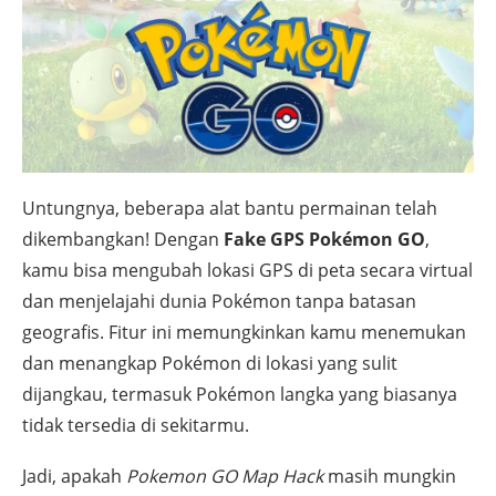
Untungnya, beberapa alat bantu permainan telah
dikembangkan! Dengan
Fake GPS Pokémon GO
,
kamu bisa mengubah lokasi GPS di peta secara virtual
dan menjelajahi dunia Pokémon tanpa batasan
geografis. Fitur ini memungkinkan kamu menemukan
dan menangkap Pokémon di lokasi yang sulit
dijangkau, termasuk Pokémon langka yang biasanya
tidak tersedia di sekitarmu.
Jadi, apakah
Pokemon GO Map Hack
masih mungkin