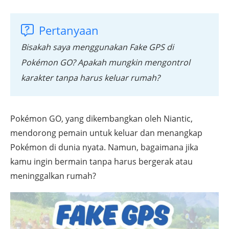
Pertanyaan
Bisakah saya menggunakan Fake GPS di
Pokémon GO? Apakah mungkin mengontrol
karakter tanpa harus keluar rumah?
Pokémon GO, yang dikembangkan oleh Niantic,
mendorong pemain untuk keluar dan menangkap
Pokémon di dunia nyata. Namun, bagaimana jika
kamu ingin bermain tanpa harus bergerak atau
meninggalkan rumah?