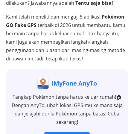
dilakukan? Jawabannya adalah
Tentu saja bisa!
Kami telah meneliti dan menguji 5 aplikasi
Pokémon
GO Fake GPS
terbaik di 2026 untuk membantu kamu
bermain tanpa harus keluar rumah. Tak hanya itu,
kami juga akan membagikan langkah-langkah
penggunaan dan ulasan dari masing-masing metode
di bawah ini. Jadi, tetap ikuti terus!
iMyFone AnyTo
Tangkap Pokémon tanpa harus keluar rumah!🏠
Dengan AnyTo, ubah lokasi GPS-mu ke mana saja
dan jelajahi dunia Pokémon tanpa batas! Coba
sekarang!