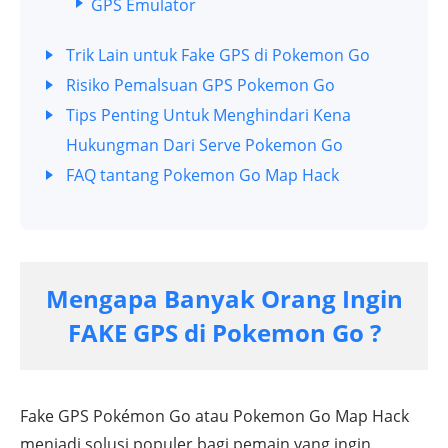
GPS Emulator
Trik Lain untuk Fake GPS di Pokemon Go
Risiko Pemalsuan GPS Pokemon Go
Tips Penting Untuk Menghindari Kena
Hukungman Dari Serve Pokemon Go
FAQ tantang Pokemon Go Map Hack
Mengapa Banyak Orang Ingin
FAKE GPS di Pokemon Go ?
Fake GPS Pokémon Go atau Pokemon Go Map Hack
menjadi solusi populer bagi pemain yang ingin