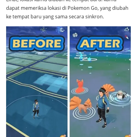
dapat memeriksa lokasi di Pokemon Go, yang diubah
ke tempat baru yang sama secara sinkron.