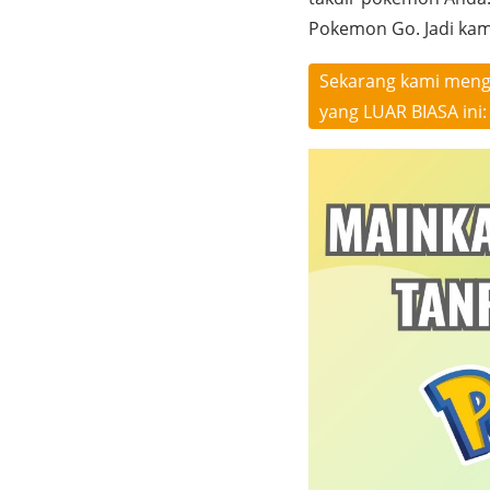
Pokemon Go. Jadi ka
Sekarang kami meng
yang LUAR BIASA ini: