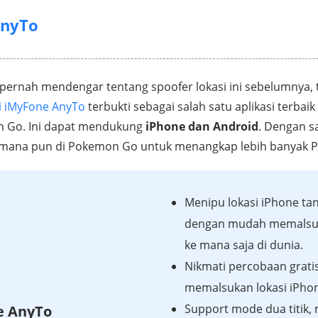
AnyTo
ernah mendengar tentang spoofer lokasi ini sebelumnya, te
i iMyFone AnyTo
terbukti sebagai salah satu aplikasi terba
n Go. Ini dapat mendukung
iPhone dan Android
. Dengan s
 mana pun di Pokemon Go untuk menangkap lebih banyak 
Menipu lokasi iPhone tan
dengan mudah memalsu
ke mana saja di dunia.
Nikmati percobaan grati
memalsukan lokasi iPho
Support mode dua titik, m
e AnyTo