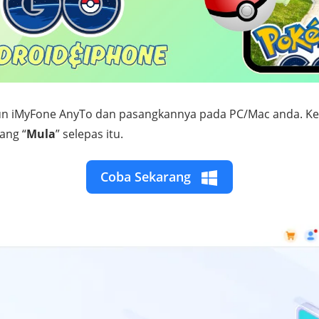
un iMyFone AnyTo dan pasangkannya pada PC/Mac anda. K
ang “
Mula
” selepas itu.
Coba Sekarang