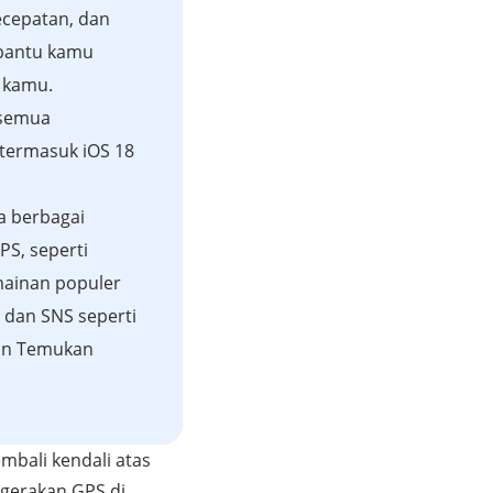
ecepatan, dan
antu kamu
 kamu.
i semua
 termasuk iOS 18
a berbagai
GPS, seperti
mainan populer
, dan SNS seperti
an Temukan
bali kendali atas
gerakan GPS di