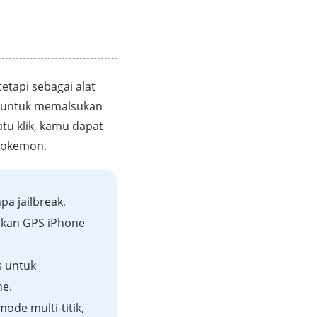
tapi sebagai alat
ik untuk memalsukan
atu klik, kamu dapat
Pokemon.
pa jailbreak,
kan GPS iPhone
s untuk
ne.
ode multi-titik,