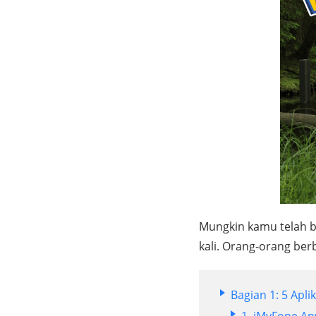
Mungkin kamu telah 
kali. Orang-orang be
Bagian 1: 5 Apl
1. iMyFone A