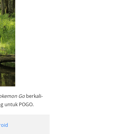
Pokemon Go
berkali-
ng untuk POGO.
roid