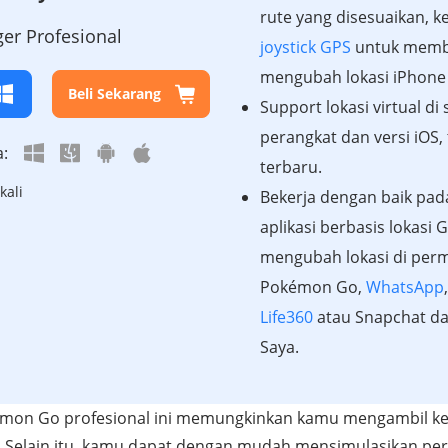
rute yang disesuaikan, k
er Profesional
joystick GPS
untuk memb
mengubah lokasi iPhone
Beli Sekarang
Support lokasi virtual d
perangkat dan versi iOS,
a:
terbaru.
kali
Bekerja dengan baik pad
aplikasi berbasis lokasi 
mengubah lokasi di per
Pokémon Go,
WhatsApp
Life360
atau Snapchat d
Saya.
emon Go profesional ini memungkinkan kamu mengambil kem
 Selain itu, kamu dapat dengan mudah mensimulasikan per