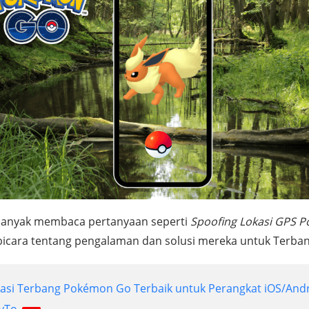
banyak membaca pertanyaan seperti
Spoofing Lokasi GPS 
rbicara tentang pengalaman dan solusi mereka untuk Terba
ikasi Terbang Pokémon Go Terbaik untuk Perangkat iOS/And
nyTo