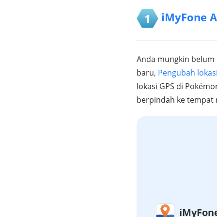
iMyFone 
1
Anda mungkin belum p
baru,
Pengubah lokas
lokasi GPS di Pokémo
berpindah ke tempat
iMyFon