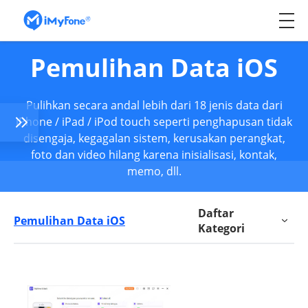
Pemulihan Data iOS
Pulihkan secara andal lebih dari 18 jenis data dari
iPhone / iPad / iPod touch seperti penghapusan tidak
disengaja, kegagalan sistem, kerusakan perangkat,
foto dan video hilang karena inisialisasi, kontak,
memo, dll.
Daftar
Pemulihan Data iOS
Kategori
Artikel Terbaru
Alat Multimedia & Tips
a
Tips dan Trik Ubah Lokasi GPS