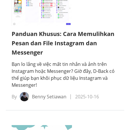
ang
Pemulihan Data
Membuka Kunci Dan Memperbaiki Ponsel
Panduan Khusus: Cara Memulihkan
Pesan dan File Instagram dan
Messenger
Bạn lo lắng về việc mất tin nhắn và ảnh trên
Instagram hoặc Messenger? Giờ đây, D-Back có
thể giúp bạn khôi phục dữ liệu Instagram và
Messenger!
By
Benny Setiawan
2025-10-16