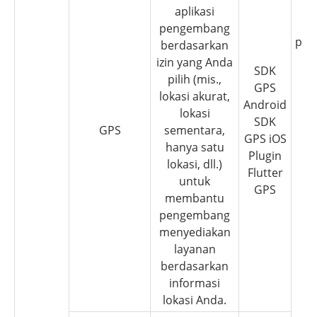
iz
aplikasi
a
pengembang
pen
berdasarkan
izin yang Anda
SDK
pilih (mis.,
GPS
lokasi akurat,
Android
lokasi
SDK
GPS
sementara,
GPS iOS
hanya satu
Plugin
lokasi, dll.)
Flutter
untuk
GPS
membantu
pengembang
menyediakan
layanan
berdasarkan
informasi
lokasi Anda.