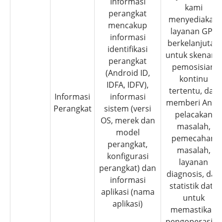
Informasi
kami
perangkat
menyediakan
mencakup
layanan GPS
informasi
berkelanjutan
identifikasi
untuk skenario
perangkat
pemosisian
(Android ID,
kontinu
IDFA, IDFV),
tertentu, dan
Informasi
informasi
memberi Anda
Perangkat
sistem (versi
pelacakan
OS, merek dan
masalah,
model
pemecahan
perangkat,
masalah,
konfigurasi
layanan
perangkat) dan
diagnosis, dan
informasi
statistik data
aplikasi (nama
untuk
aplikasi)
memastikan
pengoperasian