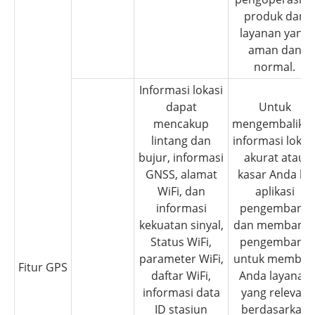
produk dan
layanan yang
aman dan
normal.
Informasi lokasi
dapat
Untuk
mencakup
mengembalika
lintang dan
informasi lokas
bujur, informasi
akurat atau
GNSS, alamat
kasar Anda ke
WiFi, dan
aplikasi
informasi
pengembang
kekuatan sinyal,
dan membant
Status WiFi,
pengembang
parameter WiFi,
untuk member
Fitur GPS
daftar WiFi,
Anda layanan
informasi data
yang relevan
ID stasiun
berdasarkan