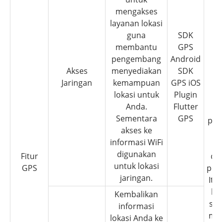
mengakses
layanan lokasi
guna
SDK
membantu
GPS
pengembang
Android
Akses
menyediakan
SDK
Jaringan
kemampuan
GPS iOS
o
lokasi untuk
Plugin
di
Anda.
Flutter
Sementara
GPS
pe
akses ke
informasi WiFi
pe
digunakan
Fitur
dan
untuk lokasi
GPS
pen
jaringan.
Itu
ke
Kembalikan
set
informasi
me
lokasi Anda ke