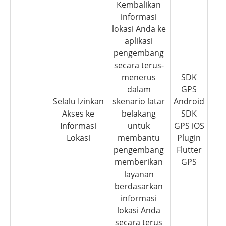
Kembalikan
informasi
lokasi Anda ke
aplikasi
pengembang
secara terus-
menerus
SDK
dalam
GPS
Selalu Izinkan
skenario latar
Android
Akses ke
belakang
SDK
Informasi
untuk
GPS iOS
Lokasi
membantu
Plugin
pengembang
Flutter
memberikan
GPS
layanan
berdasarkan
informasi
lokasi Anda
secara terus