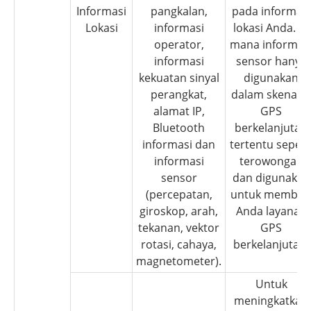
Informasi
pangkalan,
pada informasi
Lokasi
informasi
lokasi Anda. Di
operator,
mana informas
informasi
sensor hanya
kekuatan sinyal
digunakan
perangkat,
dalam skenari
alamat IP,
GPS
Bluetooth
berkelanjutan
informasi dan
tertentu sepert
informasi
terowongan
sensor
dan digunakan
(percepatan,
untuk member
giroskop, arah,
Anda layanan
tekanan, vektor
GPS
rotasi, cahaya,
berkelanjutan.
magnetometer).
Untuk
meningkatkan