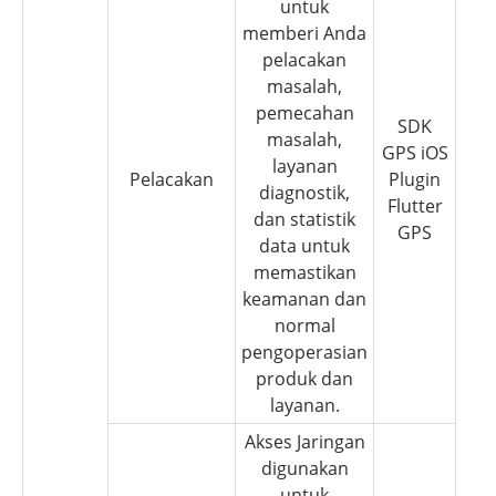
untuk
memberi Anda
pelacakan
masalah,
pemecahan
SDK
masalah,
GPS iOS
layanan
Pelacakan
Plugin
diagnostik,
Flutter
dan statistik
GPS
data untuk
memastikan
keamanan dan
normal
pengoperasian
produk dan
layanan.
Akses Jaringan
digunakan
untuk