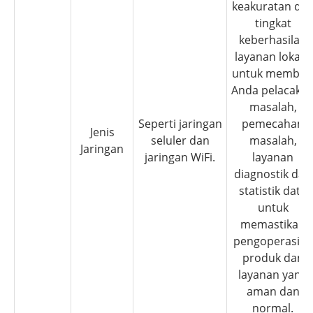
keakuratan da
tingkat
keberhasilan
layanan lokasi,
untuk member
Anda pelacaka
masalah,
Seperti jaringan
pemecahan
Jenis
seluler dan
masalah,
Jaringan
jaringan WiFi.
layanan
diagnostik dan
statistik data
untuk
memastikan
pengoperasian
produk dan
layanan yang
aman dan
normal.