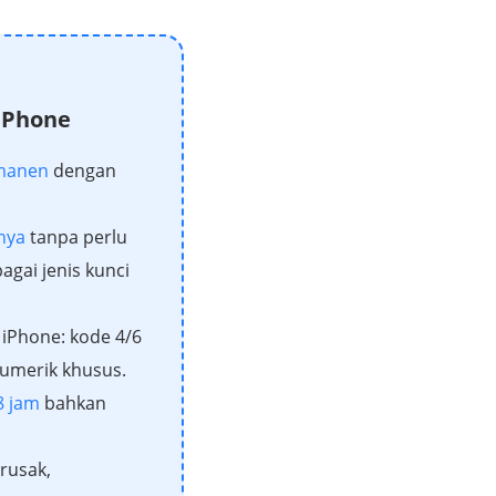
 iPhone
rmanen
dengan
nya
tanpa perlu
agai jenis kunci
 iPhone: kode 4/6
 numerik khusus.
8 jam
bahkan
rusak,