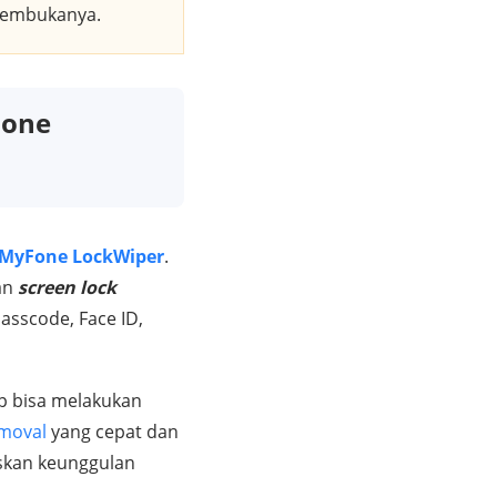
membukanya.
Fone
iMyFone LockWiper
.
an
screen lock
passcode, Face ID,
ap bisa melakukan
emoval
yang cepat dan
askan keunggulan