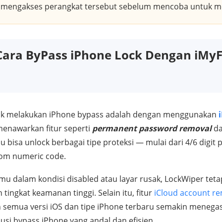
k mengakses perangkat tersebut sebelum mencoba untuk 
Cara ByPass iPhone Lock Dengan iMy
k melakukan iPhone bypass adalah dengan menggunakan
 menawarkan fitur seperti
permanent password removal
d
u bisa unlock berbagai tipe proteksi — mulai dari 4/6 digit 
tom numeric code.
mu dalam kondisi disabled atau layar rusak, LockWiper tet
tingkat keamanan tinggi. Selain itu, fitur
iCloud account r
n semua versi iOS dan tipe iPhone terbaru semakin meneg
usi bypass iPhone yang andal dan efisien.