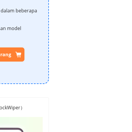
 dalam beberapa
dan model
arang
 LockWiper）