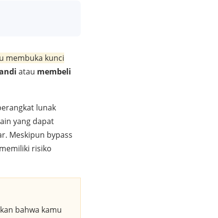
au membuka kunci
sandi
atau
membeli
perangkat lunak
lain yang dapat
r. Meskipun bypass
emiliki risiko
tikan bahwa kamu