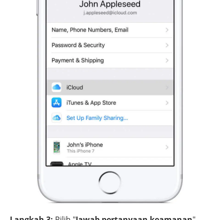
Langkah 3:
Pilih "
Jawab pertanyaan keamanan
"