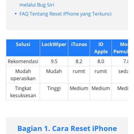
melalui Bug Siri
FAQ Tentang Reset iPhone yang Terkunci
Solusi
LockWiper
iTunes
ID
Mode
Apple
Pemulih
Rekomendasi
9.5
8.2
8.0
7.8
Mudah
Mudah
rumit
rumit
sedan
operasikan
Tingkat
Tinggi
Medium
Medium
Mediu
kesuksesan
Bagian 1. Cara Reset iPhone