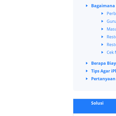
Bagaimana 
Perb
Guna
Masu
Rest
Rest
Cek 
Berapa Biay
Tips Agar i
Pertanyaan
Solusi