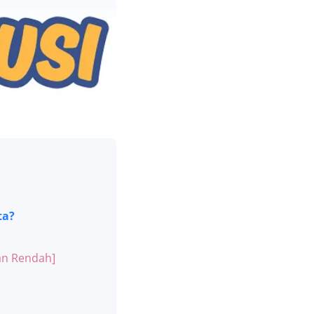
ta?
an Rendah]