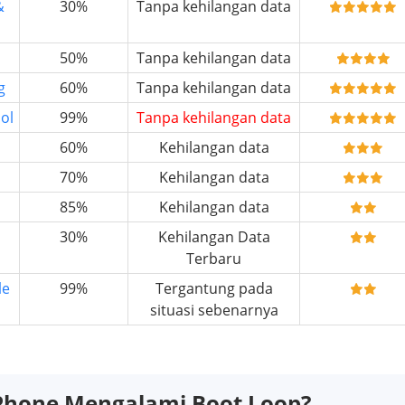
&
30%
Tanpa kehilangan data
50%
Tanpa kehilangan data
g
60%
Tanpa kehilangan data
ol
99%
Tanpa kehilangan data
60%
Kehilangan data
70%
Kehilangan data
85%
Kehilangan data
30%
Kehilangan Data
Terbaru
le
99%
Tergantung pada
situasi sebenarnya
Phone Mengalami Boot Loop?