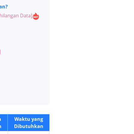
an?
hilangan Data]
]
n
Waktu yang
n
Dibutuhkan