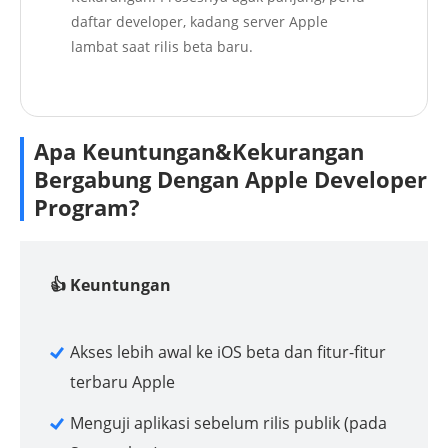
daftar developer, kadang server Apple
lambat saat rilis beta baru.
Apa Keuntungan&Kekurangan
Bergabung Dengan Apple Developer
Program?
👍 Keuntungan
Akses lebih awal ke iOS beta dan fitur-fitur
terbaru Apple
Menguji aplikasi sebelum rilis publik (pada