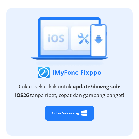
iMyFone Fixppo
Cukup sekali klik untuk
update/downgrade
iOS26
tanpa ribet, cepat dan gampang banget!
Coba Sekarang