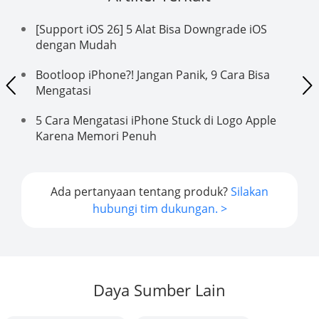
[Support iOS 26] 5 Alat Bisa Downgrade iOS
dengan Mudah
Bootloop iPhone?! Jangan Panik, 9 Cara Bisa
Mengatasi
5 Cara Mengatasi iPhone Stuck di Logo Apple
Karena Memori Penuh
Ada pertanyaan tentang produk?
Silakan
hubungi tim dukungan. >
Daya Sumber Lain