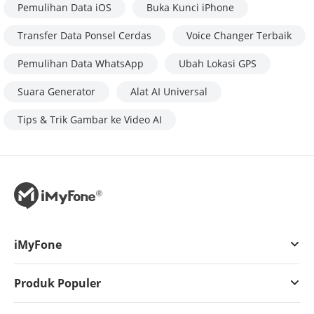
Pemulihan Data iOS
Buka Kunci iPhone
Transfer Data Ponsel Cerdas
Voice Changer Terbaik
Pemulihan Data WhatsApp
Ubah Lokasi GPS
Suara Generator
Alat AI Universal
Tips & Trik Gambar ke Video AI
iMyFone
Produk Populer