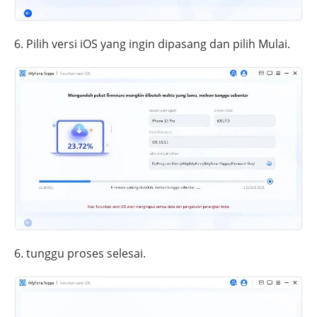
6. Pilih versi iOS yang ingin dipasang dan pilih Mulai.
6. tunggu proses selesai.