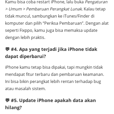
Kamu bisa coba restart iPhone, lalu buka
Pengaturan
> Umum > Pembaruan Perangkat Lunak
. Kalau tetap
tidak muncul, sambungkan ke iTunes/Finder di
komputer dan pilih “Periksa Pembaruan”. Dengan alat
seperti Fixppo, kamu juga bisa memaksa update
dengan lebih praktis.
💬 #4. Apa yang terjadi jika iPhone tidak
dapat diperbarui?
iPhone kamu tetap bisa dipakai, tapi mungkin tidak
mendapat fitur terbaru dan pembaruan keamanan.
Ini bisa bikin perangkat lebih rentan terhadap bug
atau masalah sistem.
💬 #5. Update iPhone apakah data akan
hilang?