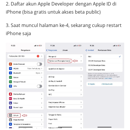
2. Daftar akun Apple Developer dengan Apple ID di
iPhone (bisa gratis untuk akses beta public)
3. Saat muncul halaman ke-4, sekarang cukup restart
iPhone saja