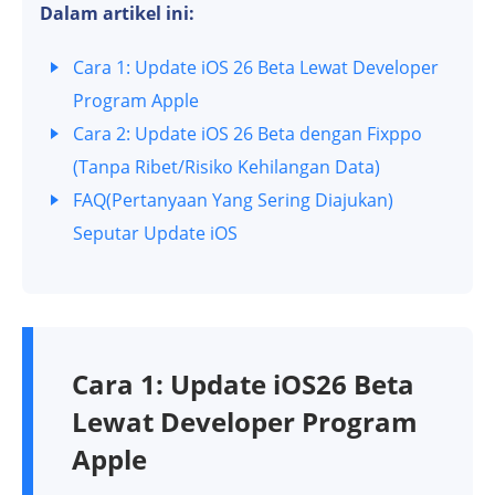
Dalam artikel ini:
Cara 1: Update iOS 26 Beta Lewat Developer
Program Apple
Cara 2: Update iOS 26 Beta dengan Fixppo
(Tanpa Ribet/Risiko Kehilangan Data)
FAQ(Pertanyaan Yang Sering Diajukan)
Seputar Update iOS
Cara 1: Update iOS26 Beta
Lewat Developer Program
Apple