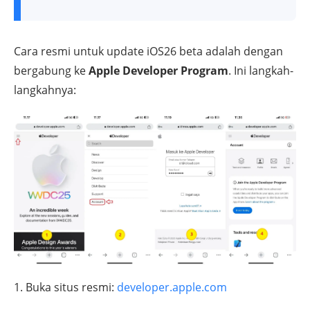
Cara resmi untuk update iOS26 beta adalah dengan
bergabung ke
Apple Developer Program
. Ini langkah-
langkahnya:
1. Buka situs resmi:
developer.apple.com