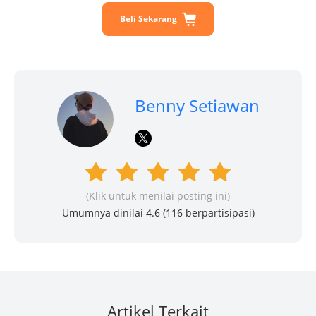
Beli Sekarang
Benny Setiawan
(Klik untuk menilai posting ini)
Umumnya dinilai 4.6 (
116
berpartisipasi)
Artikel Terkait