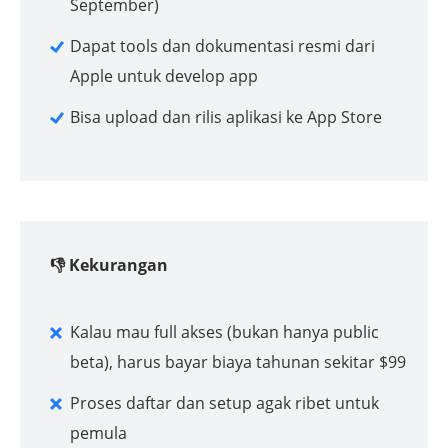
September)
Dapat tools dan dokumentasi resmi dari
Apple untuk develop app
Bisa upload dan rilis aplikasi ke App Store
👎 Kekurangan
Kalau mau full akses (bukan hanya public
beta), harus bayar biaya tahunan sekitar $99
Proses daftar dan setup agak ribet untuk
pemula