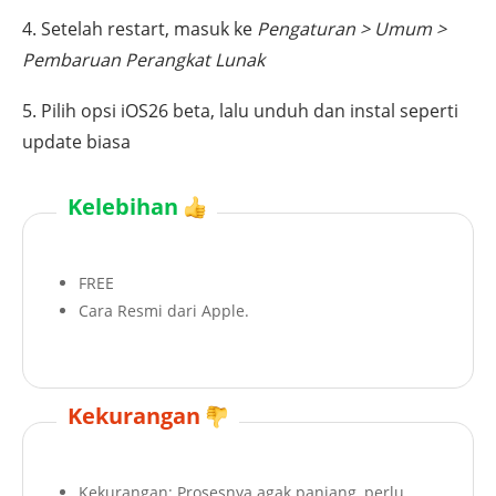
4. Setelah restart, masuk ke
Pengaturan > Umum >
Pembaruan Perangkat Lunak
5. Pilih opsi iOS26 beta, lalu unduh dan instal seperti
update biasa
Kelebihan
FREE
Cara Resmi dari Apple.
Kekurangan
Kekurangan: Prosesnya agak panjang, perlu