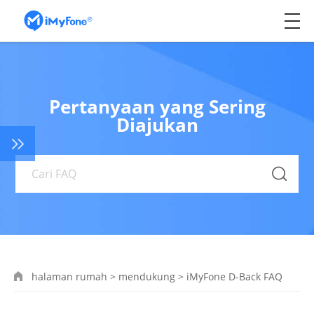
Pertanyaan yang Sering
Diajukan
halaman rumah
>
mendukung
>
iMyFone D-Back FAQ